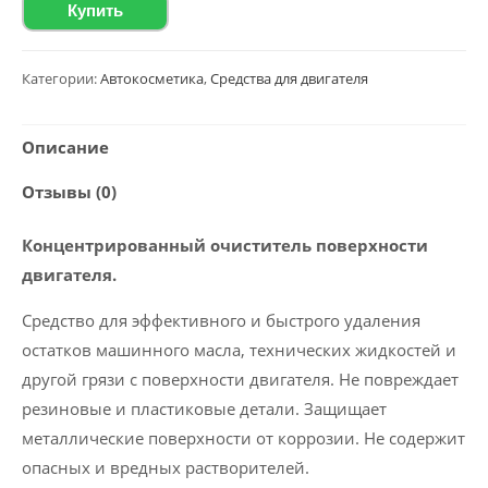
Купить
Очиститель
поверхности
двигателя
Категории:
Автокосметика
,
Средства для двигателя
Polychrom
2020
Описание
"Engine
Отзывы (0)
Cleaner",
5
Концентрированный очиститель поверхности
кг
двигателя.
Средство для эффективного и быстрого удаления
остатков машинного масла, технических жидкостей и
другой грязи с поверхности двигателя. Не повреждает
резиновые и пластиковые детали. Защищает
металлические поверхности от коррозии. Не содержит
опасных и вредных растворителей.