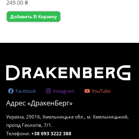
Оценка
249.00
₴
0
из
5
Добавить В Корзину
Facebook
Instagram
YouTube
Адрес «ДракенБерг»
Україна, 29016, Хмельницька обл., м. Хмельницький,
проїзд Геологів, 7/1.
Телефони:
+38 093 3222 388