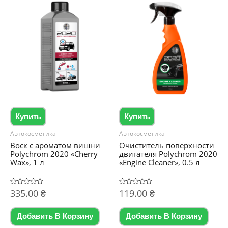
Купить
Купить
Автокосметика
Автокосметика
Воск с ароматом вишни
Очиститель поверхности
Polychrom 2020 «Cherry
двигателя Polychrom 2020
Wax», 1 л
«Engine Cleaner», 0.5 л
Оценка
335.00
₴
Оценка
119.00
₴
0
0
из
из
5
5
Добавить В Корзину
Добавить В Корзину