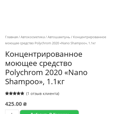
Главная
/
Автокосметика
/
Автошампунь
/ Концентрированное
моющее средство Polychrom 2020 «Nano Shampoo», 1.1кг
Концентрированное
моющее средство
Polychrom 2020 «Nano
Shampoo», 1.1кг
(
1
отзыв клиента)
Рейтинг
1
425.00
₴
5.00
из 5 на
основе
опроса
Количество
пользователя