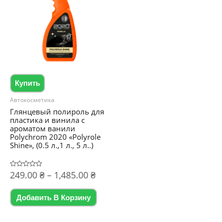
Купить
Автокосметика
Глянцевый полироль для
пластика и винила с
ароматом ванили
Polychrom 2020 «Polyrole
Shine», (0.5 л.,1 л., 5 л..)
Диапазон
Оценка
249.00
₴
–
1,485.00
₴
0
цен:
из
Этот
5
249.00 ₴
Добавить В Корзину
товар
–
1,485.00 ₴
имеет