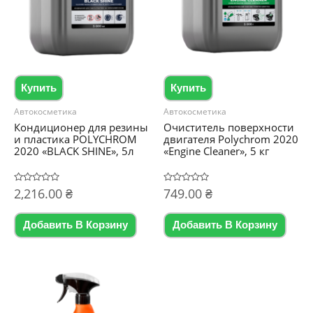
Купить
Купить
Автокосметика
Автокосметика
Кондиционер для резины
Очиститель поверхности
и пластика POLYCHROM
двигателя Polychrom 2020
2020 «BLACK SHINE», 5л
«Engine Cleaner», 5 кг
Оценка
2,216.00
₴
Оценка
749.00
₴
0
0
из
из
5
5
Добавить В Корзину
Добавить В Корзину