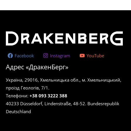
несколько
вариаций.
Опции
можно
выбрать
на
странице
Facebook
Instagram
YouTube
товара.
Адрес «ДракенБерг»
Україна, 29016, Хмельницька обл., м. Хмельницький,
проїзд Геологів, 7/1.
Телефони:
+38 093 3222 388
40233 Düsseldorf, Lindenstraße, 48-52. Bundesrepublik
Deutschland