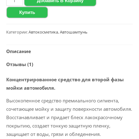
Добавить В Корзину
товара
Купить
Концентрированное
моющее
средство
Категории:
Автокосметика
,
Автошампунь
Polychrom
2020
Описание
"Nano
Отзывы (1)
Shampoo",
1.1кг
Концентрированное средство для второй фазы
мойки автомобиля.
Высокопенное средство премиального сигмента,
сочетающее мойку и защиту поверхности автомобиля.
Восстанавливает и придает блеск лакокрасочному
покрытию, создает тонкую защитную пленку,
защищает от воды, грязи и обледенения.