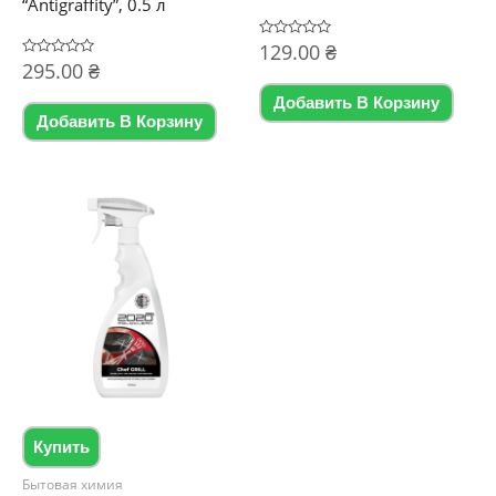
“Antigraffity”, 0.5 л
Оценка
129.00
₴
0
Оценка
295.00
₴
из
0
5
из
Добавить В Корзину
5
Добавить В Корзину
Купить
Бытовая химия