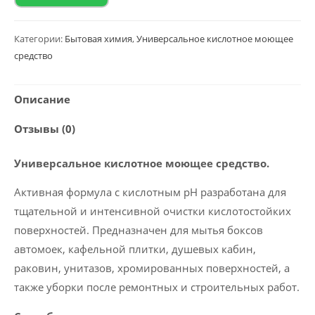
Универсальное
моющее
средство
Категории:
Бытовая химия
,
Универсальное кислотное моющее
средство
2020
Polyclean
“Universal
Описание
acid
Отзывы (0)
cleaner”
5
Универсальное кислотное моющее средство.
кг
Активная формула с кислотным рН разработана для
тщательной и интенсивной очистки кислотостойких
поверхностей. Предназначен для мытья боксов
автомоек, кафельной плитки, душевых кабин,
раковин, унитазов, хромированных поверхностей, а
также уборки после ремонтных и строительных работ.