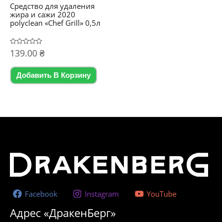
Средство для удаления
жира и сажи 2020
polyclean «Chef Grill» 0,5л
Оценка
139.00
₴
0
из
5
Добавить В Корзину
Facebook
Instagram
YouTube
Адрес «ДракенБерг»