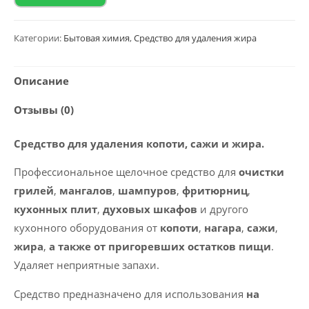
Средство
для
удаления
Категории:
Бытовая химия
,
Средство для удаления жира
жира
и
Описание
сажи
Отзывы (0)
2020
polyclean
Средство для удаления копоти, сажи и жира.
"Chef
Grill"
Профессиональное щелочное средство для
очистки
0,5л
грилей
,
мангалов
,
шампуров
,
фритюрниц
,
кухонных плит
,
духовых
шкафов
и другого
кухонного оборудования от
копоти
,
нагара
,
сажи
,
жира
,
а также от пригоревших остатков пищи
.
Удаляет неприятные запахи.
Средство предназначено для использования
на