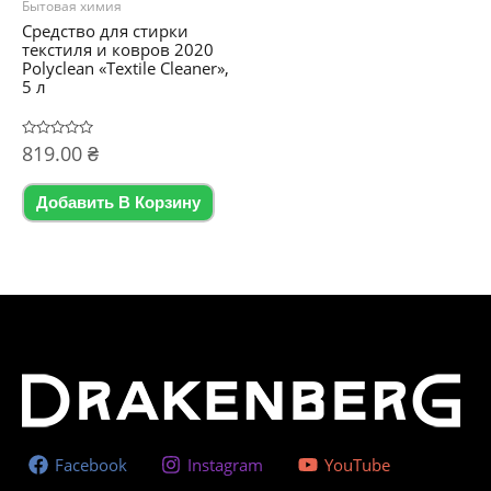
Бытовая химия
Средство для стирки
текстиля и ковров 2020
Polyclean «Textile Cleaner»,
5 л
Оценка
819.00
₴
0
из
5
Добавить В Корзину
Facebook
Instagram
YouTube