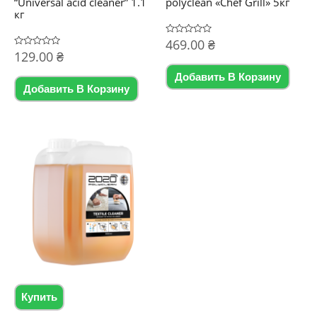
“Universal acid cleaner” 1.1
polyclean «Chef Grill» 5кг
кг
Оценка
469.00
₴
0
Оценка
129.00
₴
из
0
5
из
Добавить В Корзину
5
Добавить В Корзину
Купить