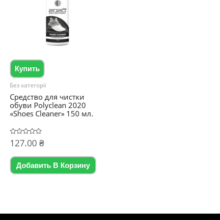
Купить
Без категорії
Средство для чистки
обуви Polyclean 2020
«Shoes Cleaner» 150 мл.
Оценка
127.00
₴
0
из
5
Добавить В Корзину