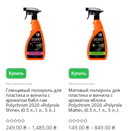
вариаций.
несколько
Опции
вариаций.
можно
Опции
выбрать
можно
на
выбрать
странице
на
товара.
странице
товара.
Купить
Купить
Автокосметика
Автокосметика
Глянцевый полироль для
Матовый полироль для
пластика и винила с
пластика и винила с
ароматом бабл-гам
ароматом яблока
Polychrom 2020 «Polyrole
Polychrom 2020 «Polyrole
Shine», (0.5 л.,1 л., 5 л..)
Matte», (0.5 л.,1 л., 5 л..)
Диапазон
Диапа
Оценка
249.00
₴
–
1,485.00
₴
Оценка
149.00
₴
–
849.00
₴
0
0