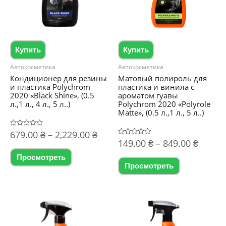
Купить
Купить
Автокосметика
Автокосметика
Кондиционер для резины
Матовый полироль для
и пластика Polychrom
пластика и винила с
2020 «Black Shine», (0.5
ароматом гуавы
л.,1 л., 4 л., 5 л..)
Polychrom 2020 «Polyrole
Matte», (0.5 л.,1 л., 5 л..)
Диапазон
Оценка
679.00
₴
–
2,229.00
₴
0
Диапа
Оценка
149.00
₴
–
849.00
₴
цен:
из
0
Этот
5
цен:
из
679.00 ₴
Просмотреть
Этот
5
149.00
товар
–
Просмотреть
товар
–
2,229.00 ₴
имеет
849.00
имеет
несколько
несколько
вариаций.
вариаций.
Опции