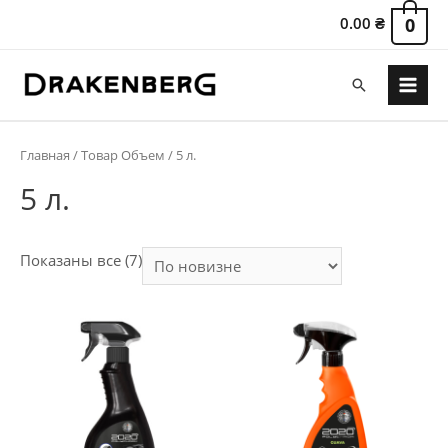
0.00
₴
0
Поиск
Main
Menu
Главная
/ Товар Объем / 5 л.
5 л.
Сортировка:
Показаны все (7)
самые
недавние