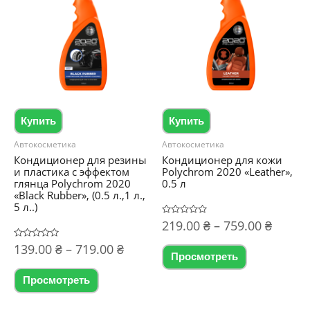
Опции
можно
можно
выбрать
выбрать
на
на
странице
странице
товара.
товара.
Купить
Купить
Автокосметика
Автокосметика
Кондиционер для резины
Кондиционер для кожи
и пластика с эффектом
Polychrom 2020 «Leather»,
глянца Polychrom 2020
0.5 л
«Black Rubber», (0.5 л.,1 л.,
5 л..)
Диапа
Оценка
219.00
₴
–
759.00
₴
0
цен:
из
Диапазон
Этот
Оценка
139.00
₴
–
719.00
₴
5
219.00
0
Просмотреть
цен:
из
товар
–
Этот
5
139.00 ₴
Просмотреть
759.00
имеет
товар
–
несколько
719.00 ₴
имеет