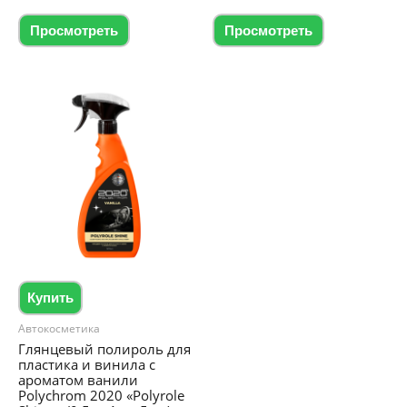
цен:
цен:
из
из
Этот
Этот
5
5
249.00 ₴
149.00
Просмотреть
Просмотреть
товар
товар
–
–
1,485.00 ₴
849.00
имеет
имеет
несколько
несколько
вариаций.
вариаций.
Опции
Опции
можно
можно
выбрать
выбрать
на
на
странице
странице
товара.
товара.
Купить
Автокосметика
Глянцевый полироль для
пластика и винила с
ароматом ванили
Polychrom 2020 «Polyrole