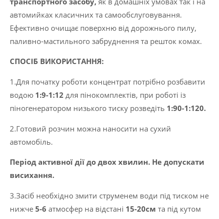
транспортного засобу,
як в домашніх умовах так і на
автомийках класичних та самообслуговування.
Ефективно очищає поверхню від дорожнього пилу,
паливно-мастильного забруднення та решток комах.
СПОСІБ ВИКОРИСТАННЯ:
1.Для початку роботи концентрат потрібно розбавити
водою
1:9-1:12
для пінокомплектів, при роботі із
піногенератором низького тиску розведіть
1:90-1:120.
2.Готовий розчин можна наносити на сухий
автомобіль.
Період активної дії до двох хвилин. Не допускати
висихання.
3.Засіб необхідно змити струменем води під тиском не
нижче
5-6
атмосфер на відстані
15-20см
та під кутом