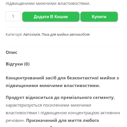
підвищеними миючими властивостями.
Активна
Додати В Кошик
Купити
піна
з
Категорії:
Автохімія
,
Піна для мийки автомобіля
підвищеними
миючими
Опис
властивостями
Polychrom
Відгуки (0)
2020
"Active
Концентрований засіб для безконтактної мийки з
Foam
підвищеними миючими властивостями.
77",
Продукт відноситься до преміального сегменту
,
22
характеризується посиленими миючими
кг
властивостями і підвищеною концентрацією активних
кількість
речовин.
Призначений для миття любого