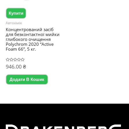
Купити
Автохімія
Концентрований засіб
для безконтактної мийки
глибокого очищення
Polychrom 2020 “Active
Foam 66”, 5 кг.
Оцінено
946.00
₴
в
0
з
5
Додати В Кошик