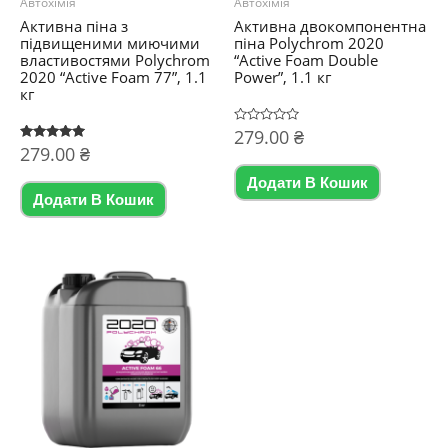
Автохімія
Автохімія
Активна піна з
Активна двокомпонентна
підвищеними миючими
піна Polychrom 2020
властивостями Polychrom
“Active Foam Double
2020 “Active Foam 77”, 1.1
Power”, 1.1 кг
кг
Оцінено
279.00
₴
в
Оцінено в
279.00
₴
0
5.00
з
з 5
5
Додати В Кошик
Додати В Кошик