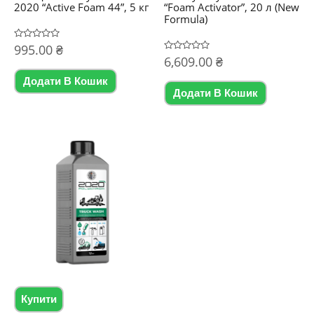
2020 “Active Foam 44”, 5 кг
“Foam Activator”, 20 л (New
Formula)
Оцінено
995.00
₴
в
Оцінено
6,609.00
₴
0
в
з
0
5
Додати В Кошик
з
5
Додати В Кошик
Купити