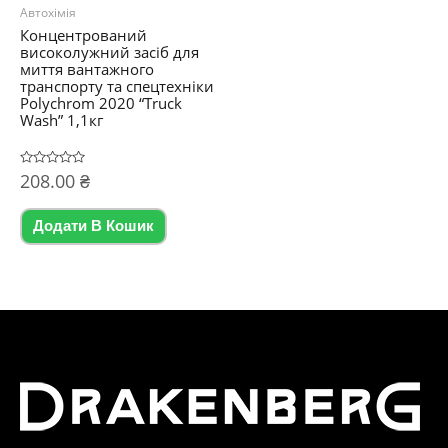
Автохімія
Концентрований
високолужний засіб для
миття вантажного
транспорту та спецтехніки
Polychrom 2020 “Truck
Wash” 1,1кг
Оцінено
208.00
₴
в
0
з
5
Додати В Кошик