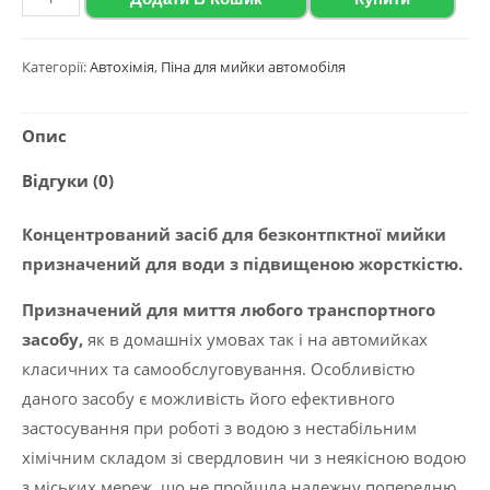
піна
глибокого
Категорії:
Автохімія
,
Піна для мийки автомобіля
очищення
Polychrom
Опис
2020
"Active
Відгуки (0)
Foam
44",
Концентрований засіб для безконтпктної мийки
22
призначений для води з підвищеною жорсткістю.
кг
Призначений для миття любого транспортного
кількість
засобу,
як в домашніх умовах так і на автомийках
класичних та самообслуговування. Особливістю
даного засобу є можливість його ефективного
застосування при роботі з водою з нестабільним
хімічним складом зі свердловин чи з неякісною водою
з міських мереж, що не пройшла належну попередню